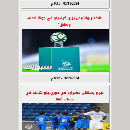
02/11/2024 - 9:16 م
الأخضر والأبيض يزين كرة يلو في جولة “نحلم
ونحقق”
18/09/2024 - 8:06 م
نيوم يستهل مشواره في دوري يلو بثنائية في
شباك أبها