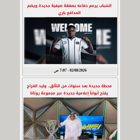
الشباب يرمم دفاعه بصفقة صيفية جديدة ويضم
المدافع باري
02/08/2026 - 7:07 ص
محطة جديدة بعد سنوات من التألق.. وليد الفراج
يفتح أبواباً إعلامية جديدة عبر مجموعة روتانا