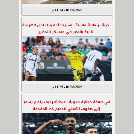
01/08/2026 - 11:34 م
تجربة برتغالية قاسية.. إستريلا أمادورا يلحق الهزيمة
الثانية بالنصر في معسكر التحضير
01/08/2026 - 11:29 م
في صفقة مجانية مدوية.. عبدالله رديف ينضم رسمياً
إلى صفوف الأهلي لتدعيم خط المقدمة