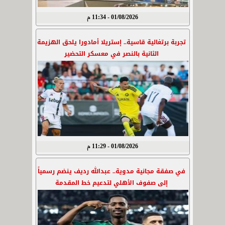
01/08/2026 - 11:34 م
تجربة برتغالية قاسية.. إستريلا أمادورا يلحق الهزيمة
الثانية بالنصر في معسكر التحضير
01/08/2026 - 11:29 م
في صفقة مجانية مدوية.. عبدالله رديف ينضم رسمياً
إلى صفوف الأهلي لتدعيم خط المقدمة