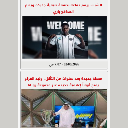
الشباب يرمم دفاعه بصفقة صيفية جديدة ويضم
المدافع باري
02/08/2026 - 7:07 ص
محطة جديدة بعد سنوات من التألق.. وليد الفراج
يفتح أبواباً إعلامية جديدة عبر مجموعة روتانا