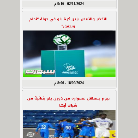
02/11/2024 - 9:16 م
الأخضر والأبيض يزين كرة يلو في جولة “نحلم
ونحقق”
18/09/2024 - 8:06 م
نيوم يستهل مشواره في دوري يلو بثنائية في
شباك أبها