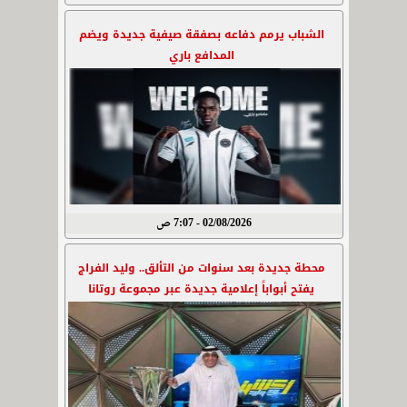
الشباب يرمم دفاعه بصفقة صيفية جديدة ويضم
المدافع باري
02/08/2026 - 7:07 ص
محطة جديدة بعد سنوات من التألق.. وليد الفراج
يفتح أبواباً إعلامية جديدة عبر مجموعة روتانا