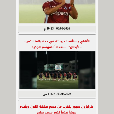
06/08/2026 - 10:23 م
الأهلي يستأنف تدريباته في جدة بلافتة “مرحبا
بالأبطال” استعداداً للموسم الجديد
03/08/2026 - 11:27 ص
طرابزون سبور يقترب من حسم صفقة القرن ويقّدم
عرضاً ضخماً لضم محمد صلاح