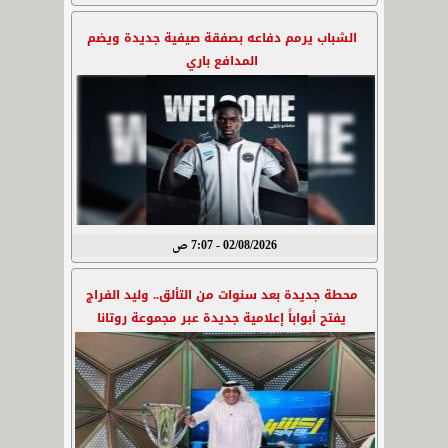
الشباب يرمم دفاعه بصفقة صيفية جديدة ويضم
المدافع باري
02/08/2026 - 7:07 ص
محطة جديدة بعد سنوات من التألق.. وليد الفراج
يفتح أبواباً إعلامية جديدة عبر مجموعة روتانا