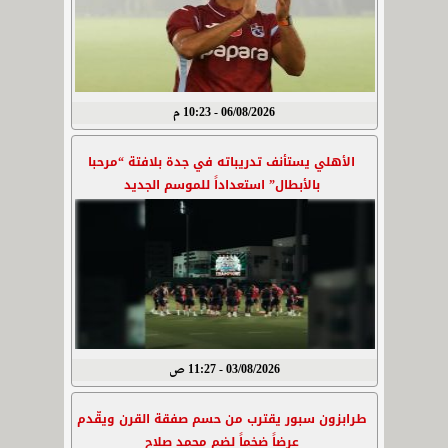
06/08/2026 - 10:23 م
الأهلي يستأنف تدريباته في جدة بلافتة “مرحبا
بالأبطال” استعداداً للموسم الجديد
03/08/2026 - 11:27 ص
طرابزون سبور يقترب من حسم صفقة القرن ويقّدم
عرضاً ضخماً لضم محمد صلاح