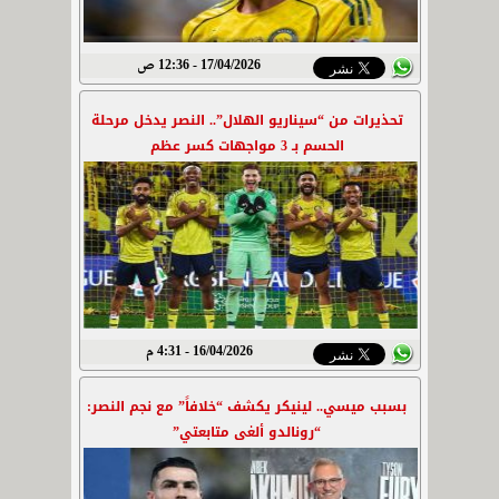
17/04/2026 - 12:36 ص
تحذيرات من “سيناريو الهلال”.. النصر يدخل مرحلة
الحسم بـ 3 مواجهات كسر عظم
16/04/2026 - 4:31 م
بسبب ميسي.. لينيكر يكشف “خلافاً” مع نجم النصر:
“رونالدو ألغى متابعتي”