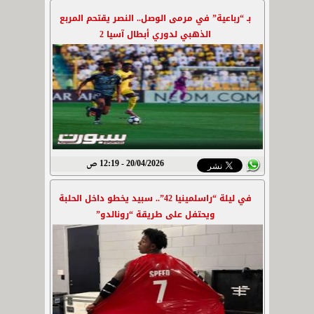
بـ “رباعية” في مرمى الوصل.. النصر يقتحم المربع
الذهبي لدوري أبطال آسيا 2
20/04/2026 - 12:19 ص
في ليلة “راسلمينيا 42”.. سبيد يخطو داخل الحلبة
ويحتفل على طريقة “رونالدو”