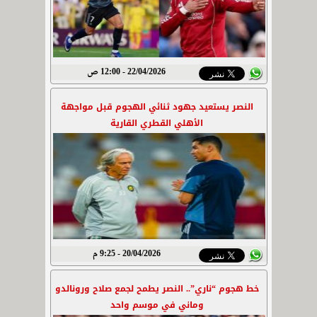
22/04/2026 - 12:00 ص
النصر يستعيد جهود ثنائي الهجوم قبل مواجهة
الأهلي القطري القارية
20/04/2026 - 9:25 م
خط هجوم “ناري”.. النصر يطمح لجمع صلاح ورونالدو
وماني في موسم واحد