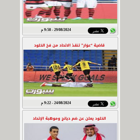
29/08/2024 - 9:58 م
قاضية “عوَار” تنقذ الاتحاد من فخ الخلود
24/08/2024 - 9:22 م
الخلود يعلن عن ضم ديانج وموهبة الإتحاد