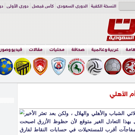
النسخة الكفية
الدوري السعودي
كأس فيصل
دوري الأولى
دو
دوري الناشئين
راسلنا
اعلن معنا
هامة
عربية وعالمية
صحافة
محليات
مقالات
فيديو وصور
 الأهلي
ي الشباب والأهلي والهلال ، ولكن بعد تعثر الأخير
ال بهذا التعادل الغير متوقع لأن حظوظ الأزرق اصبحت
زداد بمفاجآت أقرب للمستحيلات في حسابات النقاط لفارق