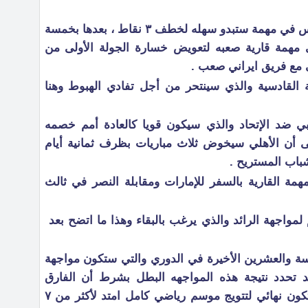
فالأهلي سيستضيف هجر يوم ١٦مارس في مهمة ستبدو سهله لخطف ٣ نقاط ، بعدها بخمسة
 مهمة قارية صعبه لتعويض خسارة الجولة الأولى من
 مع فريق ايراني صعب .
ة القادسية والذي سينتحر من أجل تفادي الهبوط وهنا
ربي ضد الإتحاد والذي سيكون قويا كالعادة أمم خصمه
ى أن الأهلي سيخوض ثلاث مباريات بظرف ثمانية أيام
باب المستريح .
مة القارية بالسفر للإمارات ومقابلة النصر في ثالث
مواجهة الرائد والذي يرغب بالبقاء وهذا ما اتضح بعد
ة والعشرين الأخيرة في الدوري والتي ستكون مواجهة
 تحدد نتيجة هذه المواجهه البطل بشرط أن الفارق
النقطي لا يتعدى ٣ نقاط وعندها ستكون نهائي لتتويج موسم رياضي كامل امتد لأكثر من ٧