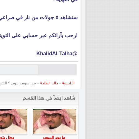
سنشاهد ٥ جولات من نار في صراعي اللقب من جهة ، وتفادي الهبوط من جهة أخرى .
ارحب بآرائكم عبر حسابي على التويتر
@KhalidAl-Talha
الرئيسية
-
خالد الطلحة
- من سوف يتوج ؟ الشبا
شاهد ايضاً في هذا القسم
ما بعد السوبر
بطل يتج