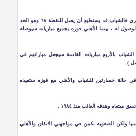
* ١٥ نقطه متبقية ستحدد بطل الدوري فالشباب قد يستطيع أن يصل للنقطة ٦٨ وهو الحد
وصول له ، بينما الأهلي فوزه بجميع مبارياته سيوصله
لشباب بالأربع مباريات القادمة سيجعل مباراتهم في
ل ) .
اد في حالة خسارتين للشباب والأهلي مع فوزه ستعيده
 مبتغاه وهدفه الغائب منذ ١٩٨٤ .
سبيا ولكن الصعوبة تكمن في مواجهتي الاتفاق والأهلي