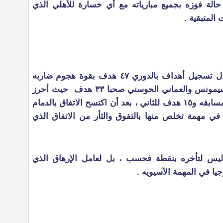
الة فوزه بجميع مبارياته مع أي خسارة للأهلي الذي
المتبقية .
صاحب ٥٢ نقطه وصاحب أعلى معدل تسجيل أهداف بالدوري ٤٧ هدف بقوة هجوم ضاربه
بقيادة الثنائي ( الدويتو ) البرازيلي سيمونس والعماني الحوسني صحبا ٣٣ هدف حيث أحرز
الأول ١٨ هدف وهو يتصدر هدافي المسابقه و١٥ هدف للثاني ، بعد أن اكتسح الاتفاق بالدمام
 في مهمة تخلص منها بالتفوق والثأر من الاتفاق الذي
يس لتأخره بنقطة فحسب ، بل لعامل الإرهاق الذي
يا في المهمة الآسيويه .