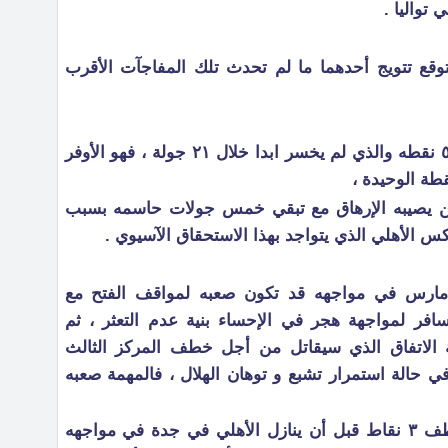
 تواليا .
وقع تتويج أحدهما ما لم تحدث تلك المفاجآت الأقرب
سأبدأ بالمتصدر الشباب صاحب ال٥٣ نقطه والذي لم يخسر ابدا خلال ٢١ جولة ، فهو الأوفر
طة الوحيدة ،
لن يصيبه الإرهاق مع تبقي خمس جولات حاسمه بسبب
 الأهلي الذي يتواجد بهذا الاستحقاق الآسيوي .
فالشباب سيستضيف الفتح يوم ١٥مارس في مواجهه قد تكون صعبه لمواقف الفتح مع
افر لمواجهة هجر في الإحساء بنية عدم التعثر ، ثم
د ٦ أيام لمجابهة الاتفاق الذي سيقاتل من أجل خطف المركز الثالث
ي حالة استمرار تشبع و توهان الهلال ، فالمهمة صعبه
وبعد اسبوع سيستضيف الأنصار لخطف ٣ نقاط قبل أن ينازل الأهلي في جدة في مواجهه