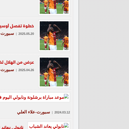
خطوة تفصل أوسيمين
سبورت-ع
|
2025.05.20
عرض من الهلال ل
سبورت-ع
|
2025.04.26
سبورت-علاء العلي
|
2024.03.12
نابولي يعاند