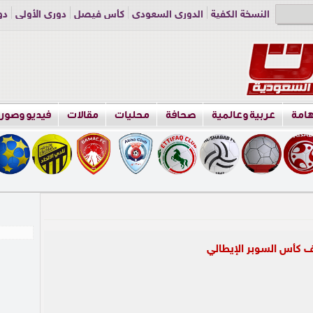
النسخة الكفية
الدوري السعودي
كأس فيصل
دوري الأولى
دو
دوري الناشئين
راسلنا
اعلن معنا
هامة
عربية وعالمية
صحافة
محليات
مقالات
فيديو وصور
كأس السوبر الإيطالي