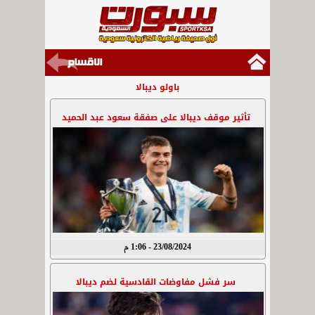
باولو ديبالا
تأثير موقف ديبالا على صفقة سعود عبد الحميد
23/08/2024 - 1:06 م
سر فشل مفاوضات القادسية لضم ديبالا