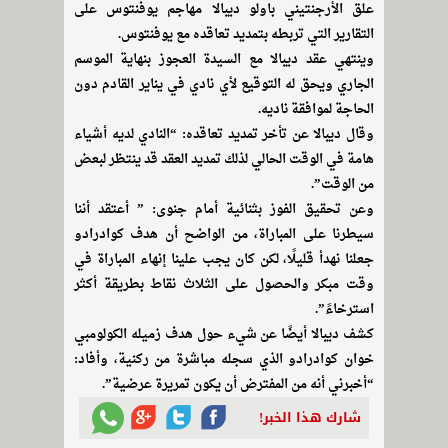
علق الأرجنتيني باولو ديبالا مهاجم يوفنتوس على
التقارير التي تربطه بتمديد تعاقده مع يوفنتوس.
وينتهي عقد ديبالا مع السيدة العجوز بنهاية الموسم
الجاري ويحق له التوقيع لأي نادي في يناير القادم دون
الحاجة لموافقة ناديه.
وقال ديبالا عن تأخر تمديد تعاقده: “النادي لديه أشياء
هامة في الوقت الحالي لذلك تمديد العقد قد ينتظر لبعض
من الوقت”.
وعن تحقيق الفوز بثنائية أمام جنوى: ” أعتقد أننا
سيطرنا على المباراة، من الواضح أن هدف كوادرادو
جعلنا نهدأ قليلًا، لكن كان يجب علينا إنهاء المباراة في
وقت مبكر والحصول على الثلاث نقاط بطريقة أكثر
استرخاءً”.
كشف ديبالا أيضًا عن شيء حول هدف زميله الكولومبي
خوان كوادرادو الذي سجله مباشرة من ركنية، وأفاد:
“أخبرني أنه من المفترض أن يكون تمريرة عرضية”.
شارك هذا الخبر!