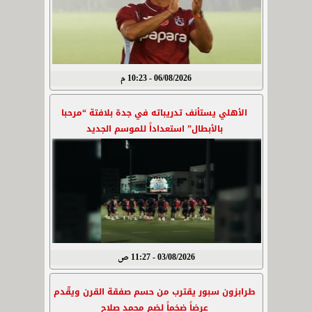
06/08/2026 - 10:23 م
الأهلي يستأنف تدريباته في جدة بلافتة “مرحبا
بالأبطال” استعداداً للموسم الجديد
03/08/2026 - 11:27 ص
طرابزون سبور يقترب من حسم صفقة القرن ويقّدم
عرضاً ضخماً لضم محمد صلاح