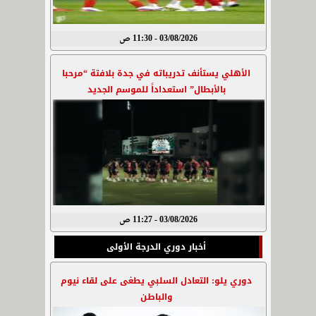
03/08/2026 - 11:30 ص
الأهلي يستأنف تدريباته في جدة بلافتة “مرحبا
بالأبطال” استعداداً للموسم الجديد
03/08/2026 - 11:27 ص
أخبار دوري الدرجة الأولى
دوري يلو: التعادل السلبي يطغى على لقاء نيوم
والباطن