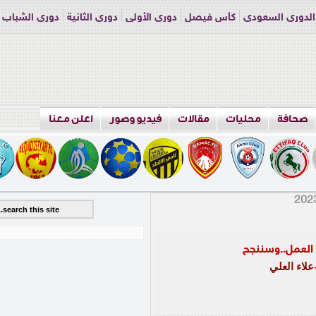
الدوري السعودي
كأس فيصل
دوري الأولى
دوري الثانية
دوري الشباب
راسلنا
اعلن معنا
صحافة
محليات
مقالات
فيديو وصور
اعلن معنا
 العمل..وسننجح
لاء العلي