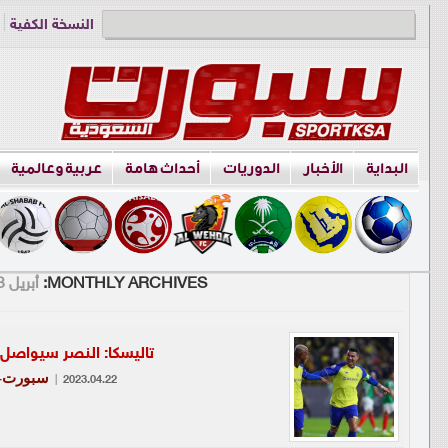
النسخة الكفية
دوري الناشئين
البداية
الأخبار
الدوريات
أحداث هامة
عربية وعالمية
MONTHLY ARCHIVES:
أبريل 2023
تاليسكا: النصر سيواصل
سبورت-ع
|
2023.04.22