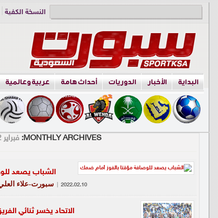
النسخة الكفية
دوري الناشئين
البداية
الأخبار
الدوريات
أحداث هامة
عربية وعالمية
MONTHLY ARCHIVES:
فبراير 2022
الشباب يصعد للوص
سبورت-علاء العلي
|
2022.02.10
الاتحاد يخسر ثنائي الفر