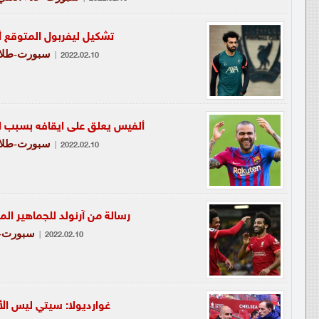
تشكيل ليفربول المتوقع 
سبورت-طلال
|
2022.02.10
ألفيس يعلق على ايقافه بسبب الط
سبورت-طلال
|
2022.02.10
رسالة من آرنولد للجماهير ا
سبورت-ع
|
2022.02.10
غوارديولا: سيتي ليس ال