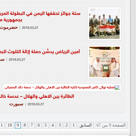
ستة جوائز تحققها اليمن في البطولة العرب
بجمهورية م
حضرموت /
|
2018.03.27
أمين الرياض يدشّن حملة إزالة التلوث ا
سب
|
2018.03.27
الطائرة بين الاهلي والهلال – عدسة خال
سبورت
|
2018.03.27
الصفحة 9 من 67
السابق
1
2
3
4
5
6
7
8
9
10
11