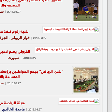
بالصور : مدرب النصر يكتفي بمناورة كرو
الجميعة وال
سب
|
2018.03.27
بلدية زلوم تنفذ ح
فواز الرويلي- الجو
|
2018.03.27
القروني يمنح لاعبي
سبورت
|
2018.03.27
“بلدي الرياض” يجمع المواطنين برؤساء 
المساندة بالأ
سب
|
2018.03.27
هيئة الرياضة ف
ماجدة الخالدي
|
2018.03.27