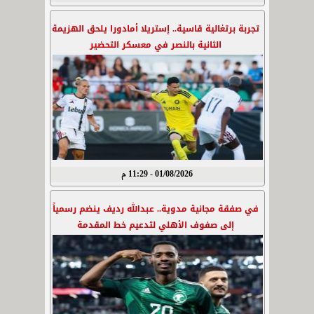
تجربة برتغالية قاسية.. إستريلا أمادورا يلحق الهزيمة
الثانية بالنصر في معسكر التحضير
01/08/2026 - 11:29 م
في صفقة مجانية مدوية.. عبدالله رديف ينضم رسمياً
إلى صفوف الأهلي لتدعيم خط المقدمة