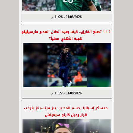
01/08/2026 - 11:26 م
4-4-2 تصنع الفارق.. كيف يعيد العقل المدبر مارسيلينو
هيبة الأهلي محلياً؟
01/08/2026 - 11:22 م
معسكر إسبانيا يحسم المصير.. ينز فينسينغ يترقب
قرار رحيل كارلو سيميتش