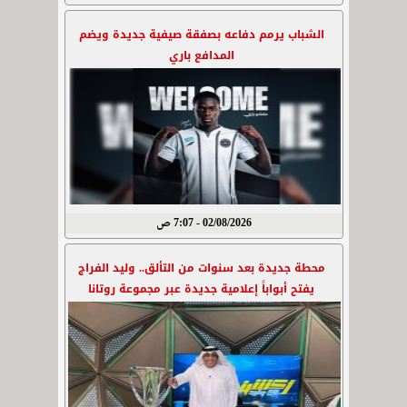
الشباب يرمم دفاعه بصفقة صيفية جديدة ويضم
المدافع باري
02/08/2026 - 7:07 ص
محطة جديدة بعد سنوات من التألق.. وليد الفراج
يفتح أبواباً إعلامية جديدة عبر مجموعة روتانا