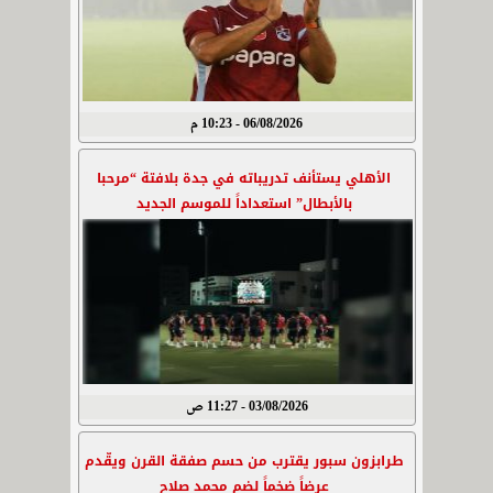
06/08/2026 - 10:23 م
الأهلي يستأنف تدريباته في جدة بلافتة “مرحبا
بالأبطال” استعداداً للموسم الجديد
03/08/2026 - 11:27 ص
طرابزون سبور يقترب من حسم صفقة القرن ويقّدم
عرضاً ضخماً لضم محمد صلاح