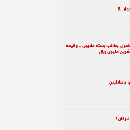
ر ..!!
|
خضري يطالب بستة ملايين .. وقيمة
رين مليون ريال
|
ا ياهلاليين
|
لبركان !
|