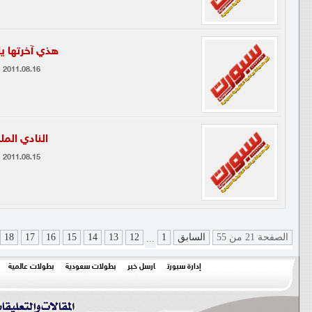
هذي آخرتها يا
2011.08.16
النادي المل
2011.08.15
الصفحة 21 من 55
السابق
1
12
13
14
15
16
17
18
...
إدارة سبورت
ارسل خبر
بطولات سعودية
بطولات عالمية