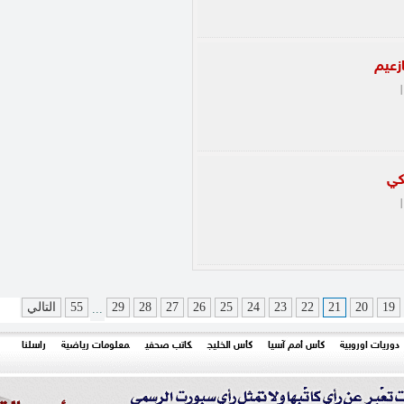
زعيم
|
كي
|
19
20
21
22
23
24
25
26
27
28
29
55
التالي
...
دوريات اوروبية
كأس أمم آسيا
كأس الخليج
كاتب صحفي
معلومات رياضية
راسلنا