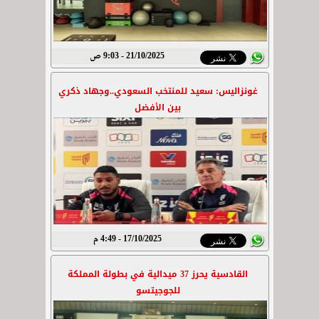
21/10/2025 - 9:03 ص
غونزاليس: سعيد للمنتخب السعودي..وجهاد ذكري
بين الأفضل
17/10/2025 - 4:49 م
القادسية يحرز 37 ميدالية في بطولة المملكة
للجوجيتسو