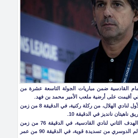
أمام القادسية ضمن مباريات الجولة التاسعة عشرة من
ي أقيمت على أرضية ملعب الأمير محمد بن فهد.
وأحرز البرتغالي روبن نيفيز الهدف الأول لنادي الهلال، من ركلة ركنية، في الدقيقة 8 من زمن
 ناهيتان نانديز في الدقيقة 10.
واستطاع جوليان كينيونيس تسجيل الهدف الثاني لنادي القادسية، في الدقيقة 76 من زمن
المباراة ثم تعادل الهلال بواسطة سالم الدوسري من تسديدة قوية، في الدقيقة 90 من عمر