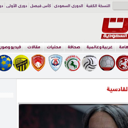
النسخة الكفية
الدوري السعودي
كأس فيصل
دوري الأولى
دو
دوري الناشئين
راسلنا
اعلن معنا
هامة
عربية وعالمية
صحافة
محليات
مقالات
فيديو وصور
القادسية