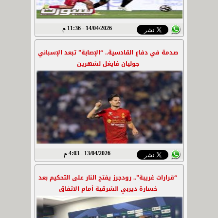
14/04/2026 - 11:36 م
صدمة في دفاع القادسية.. “الإصابة” تبعد الإسباني
جوليان فايغل لشهرين
13/04/2026 - 4:03 م
“قرارات غريبة”.. رودجرز يفتح النار على التحكيم بعد
خسارة ديربي الشرقية أمام الاتفاق