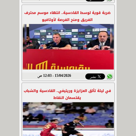
ضربة قوية لوسط القادسية.. انتهاء موسم محترف
الفريق ومنح الفرصة لأوتافيو
15/04/2026 - 12:03 ص
في ليلة تألق العزايزة وريتيغي.. القادسية والشباب
يقتسمان النقاط