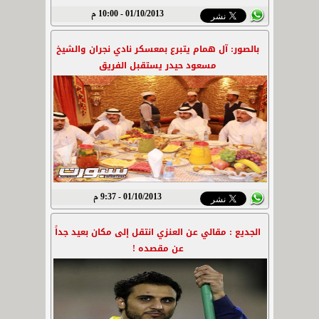
01/10/2013 - 10:00 م
بالصور: آل همام يتبرع بمعسكر نادي نجران والشيخ
مسعود حيدر يستقبل الفريق
01/10/2013 - 9:37 م
الجديع : مقالي عن العنزي انتقل إلى مكان بعيد جداً
عن مقصده !