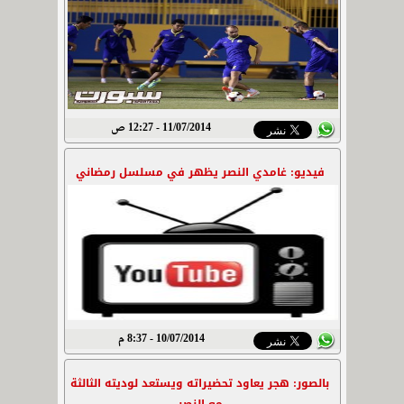
11/07/2014 - 12:27 ص
فيديو: غامدي النصر يظهر في مسلسل رمضاني
10/07/2014 - 8:37 م
بالصور: هجر يعاود تحضيراته ويستعد لوديته الثالثة