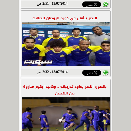
13/07/2014 - 2:51 ص
النصر يتأهل في دورة الروضان للصالات
13/07/2014 - 2:32 ص
بالصور: النصر يعاود تدريباته .. وكانيدا يقيم مناروة
بين اللاعبين