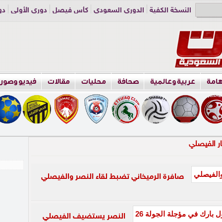
النسخة الكفية
الدوري السعودي
كأس فيصل
دوري الأولى
دو
دوري الناشئين
راسلنا
اعلن معنا
هامة
عربية وعالمية
صحافة
محليات
مقالات
فيديو وصور
صافرة الرميخاني تضبط لقاء النصر والفيصلي
النصر يستضيف الفيصلي