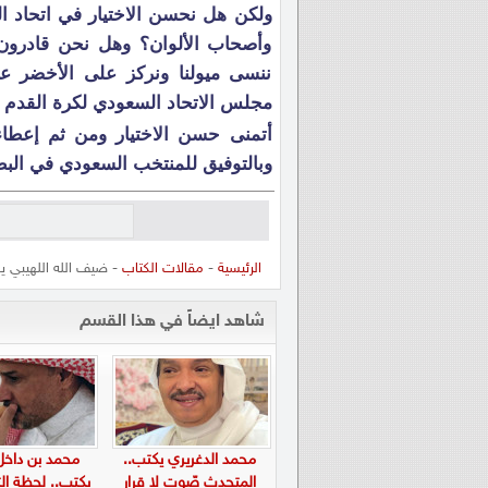
ولكن هل نحسن الاختيار في اتحاد ا
وأصحاب الألوان؟ وهل نحن قادرون 
ننسى ميولنا ونركز على الأخضر ع
مجلس الاتحاد السعودي لكرة القدم ح
أتمنى حسن الاختيار ومن ثم إعطاء
وبالتوفيق للمنتخب السعودي في البطو
الرئيسية
-
مقالات الكتاب
- ضيف الله اللهيبي ي
شاهد ايضاً في هذا القسم
محمد الدغريري يكتب..
محمد بن داخل
المتحدث صّوت لا قرار
يكتب.. لحظة ال