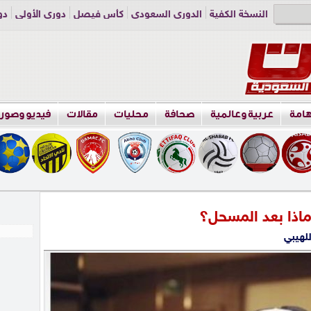
النسخة الكفية
الدوري السعودي
كأس فيصل
دوري الأولى
دو
دوري الناشئين
راسلنا
اعلن معنا
هامة
عربية وعالمية
صحافة
محليات
مقالات
فيديو وصور
ماذا بعد المسحل؟
للهيبي