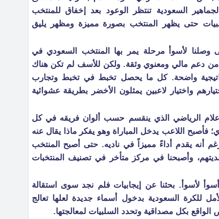
الجماهير السعودية تنتظر الوعود بعد إخفاق للمنتخب
بيات حتى يظهر المنتخب بصورة مميزة ومظهر يليق
ى وصلنا لأسوأ مرحلة يمر بها المنتخب السعودي في
د من دعم مالي ومعنوي وثقة. ولكن للأسف لم تكن هناك
تيجية واضحة. كل ما يحصل تخبط في تخبط وتجارب
يارهم واختيار لاعبين يمثلون الأخضر بطريقة عشوائية
لإعلام الرياضي الذي ينقسم حسب ألوان فريقه في كل
 فأصبح اللاعب يدخل المباراة وهو يفكر ماذا يقال عنه
 أنه يقدم أداءً مميزاً في ناديه. حتى أصبح المنتخب
ديتهم، وأصبحنا في مركز متأخر في تصنيف المنتخبات
أ لأسوأ. بحثنا عن إيجابيات فلم نجد سوى استقالة
مل للكرة السعودية بدخول أسماء جديدة لعلها تعالج
لواقع بكل مصداقية وتحدد السلبيات لمعالجتها.