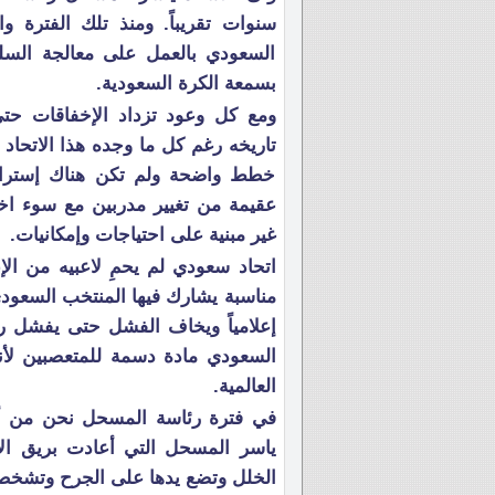
سنوات تقريباً. ومنذ تلك الفترة و
السعودي بالعمل على معالجة السل
بسمعة الكرة السعودية.
ومع كل وعود تزداد الإخفاقات حت
تاريخه رغم كل ما وجده هذا الاتحا
خطط واضحة ولم تكن هناك إسترا
عقيمة من تغيير مدربين مع سوء اخت
غير مبنية على احتياجات وإمكانيات.
اتحاد سعودي لم يحمِ لاعبيه من ا
مناسبة يشارك فيها المنتخب السعودي؛
إعلامياً ويخاف الفشل حتى يفشل رغم
السعودي مادة دسمة للمتعصبين لأن
العالمية.
في فترة رئاسة المسحل نحن من أسو
ياسر المسحل التي أعادت بريق الأ
الخلل وتضع يدها على الجرح وتشخص ا