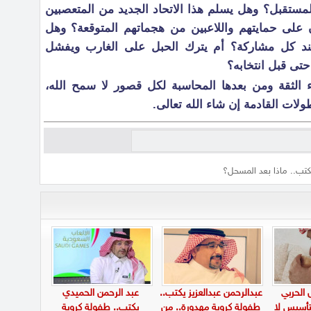
لمستقبل؟ وهل يسلم هذا الاتحاد الجديد من المتعصبين
على حمايتهم واللاعبين من هجماتهم المتوقعة؟ وهل
ند كل مشاركة؟ أم يترك الحبل على الغارب ويفشل
تى قبل انتخابه؟
 الثقة ومن بعدها المحاسبة لكل قصور لا سمح الله،
لات القادمة إن شاء الله تعالى.
كتب.. ماذا بعد المسحل؟
 الحربي
عبدالرحمن عبدالعزيز يكتب..
عبد الرحمن الحميدي
تأسيس لا
طفولة كروية مهدورة.. من
يكتب.. طفولة كروية