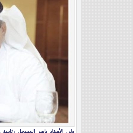
ولى الأستاذ ياسر المسحل رئاسة م