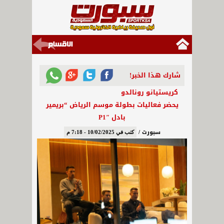
شارك هذا الخبر!
كريستيانو رونالدو
يحضر فعاليات بطولة موسم الرياض “بريمير
بادل P1″‏
سبورت /
كتب في 10/02/2025 - 7:18 م