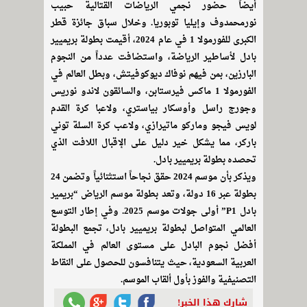
أيضاً حضور نجمي الرياضات القتالية حبيب
نورمحمدوف وإيليا توبوريا. وخلال سباق جائزة قطر
الكبرى للفورمولا 1 في عام 2024، أقيمت بطولة بريميير
بادل لأساطير الرياضة، واستضافت عدداً من النجوم
البارزين، بمن فيهم نوفاك ديوكوفيتش، وبطل العالم في
الفورمولا 1 ماكس فيرستابن، والسائقون لاندو نوريس
وجورج راسل وأوسكار بياستري، ولاعبا كرة القدم
لويس فيجو وماركو ماتيرازي، ولاعب كرة السلة توني
باركر، مما يشكل خير دليل على الإقبال اللافت الذي
تحصده بطولة بريميير بادل.
ويذكر بأن موسم 2024 حقق نجاحاً استثنائياً وتضمن 24
بطولة عبر 16 دولة، وتعد بطولة موسم الرياض “بريمير
بادل P1” أولى جولات موسم 2025. وفي إطار التوسع
العالمي المتواصل لبطولة بريميير بادل، تجمع البطولة
أفضل نجوم البادل على مستوى العالم في المملكة
العربية السعودية، حيث يتنافسون للحصول على النقاط
التصنيفية والفوز بأول ألقاب الموسم.
شارك هذا الخبر!