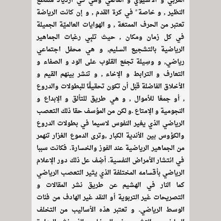
العربي و الآسيوي و العالمي وهي في ازدياد منقطع
النظير , و خاصة ً في كرة القدم , و إن كانت الرياضة
تعتبر من الحرف الممتعَة , و الهوايات العالميَّة الجميلة
في كل زمان ومكان , حيث تلبِي رغبات الجماهير
الرياضية بالتشجيع السليم, و هي محفل اجتماعي
رياضي, و وسِيلة تجمَع القلوب على الود و الصفاء و
التعارف و الترابط و الإخاء , و تنشر بينهم القيم و
الأخلاق الفاضلة قبْل أن تكون تحقيقًا للبطولات والدروع
, أو جمعًا للأموال , و هي طريق للتألق و الإبداع و
النجومية و الإمتاع .و لكن من المؤسف حقا ذلك التعصب
الرياضي الذي يغير النفوس لاسيما في بطولات الدروع
والكؤوس بين الأندية الكبار ,وترى الدموع الغزار تنهمر
من الجماهير الرياضية عند الفوز والخسارة. فكانت سببا
في انتشار الأمراض النفسية. أضِف عل ذلك دور الإعلام
الرياضي بأقسامه المختلفة الذي يثير التعصب الرياضي
كما النار في الهشيم عن طريق نشر المقالات و
التصريحات غير التربوية أو النقد غير الهادف من فئات
الوسط الرياضي. و تعتبر هذه الأساليب من التخلف