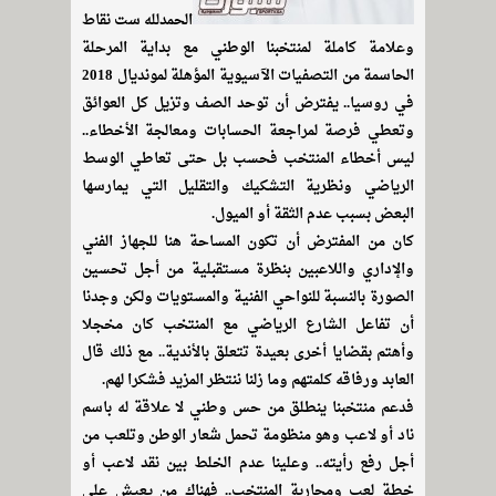
الحمدلله ست نقاط
وعلامة كاملة لمنتخبنا الوطني مع بداية المرحلة
الحاسمة من التصفيات الآسيوية المؤهلة لمونديال 2018
في روسيا.. يفترض أن توحد الصف وتزيل كل العوائق
وتعطي فرصة لمراجعة الحسابات ومعالجة الأخطاء..
ليس أخطاء المنتخب فحسب بل حتى تعاطي الوسط
الرياضي ونظرية التشكيك والتقليل التي يمارسها
البعض بسبب عدم الثقة أو الميول.
كان من المفترض أن تكون المساحة هنا للجهاز الفني
والإداري واللاعبين بنظرة مستقبلية من أجل تحسين
الصورة بالنسبة للنواحي الفنية والمستويات ولكن وجدنا
أن تفاعل الشارع الرياضي مع المنتخب كان مخجلا
وأهتم بقضايا أخرى بعيدة تتعلق بالأندية.. مع ذلك قال
العابد ورفاقه كلمتهم وما زلنا ننتظر المزيد فشكرا لهم.
فدعم منتخبنا ينطلق من حس وطني لا علاقة له باسم
ناد أو لاعب وهو منظومة تحمل شعار الوطن وتلعب من
أجل رفع رأيته.. وعلينا عدم الخلط بين نقد لاعب أو
خطة لعب ومحاربة المنتخب.. فهناك من يعيش على