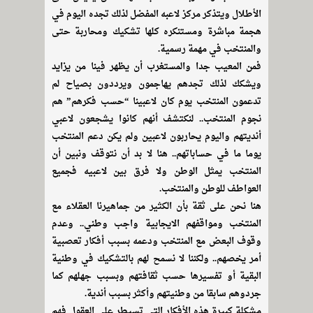
الأطلال ويتذكر مركز لاعبه المفضل لذلك تجده اليوم في
هجمة مباشرة ومستنكره كلها تشكيك ومحاربة حتى
والمنتخب في مهمة رسمية.
فمن المعيب جدا والمستغرب أن يظهر فينا من يزايد
ويشكك لذلك تجدهم يهاجمون ويرددون بصياح لم
تدعمون المنتخب يوم كان لاعبينا “حسب فكرهم” هم
نجوم المنتخب.. لنكتشف أنهم كانوا يشجعون لاعبي
أنديتهم واليوم يحاربون لاعبين ولم يكن دعم المنتخب
يوما ما في حساباتهم.. هنا لا بد أن نتوقف ونبين أن
المنتخب يمثل الوطن ولا فرق بين لاعبيه فجميع
العواطف للوطن والمنتخب.
هنا نحن على ثقة بأن الكثير من جماهيرنا العقلاء مع
المنتخب ومواقفهم الايجابية واجب وطني.. وعدم
وقوف البعض مع المنتخب ودعمه بسبب أفكار تعصبية
أمر يخصهم.. ولكننا لا نسمح لهم بالتشكيك في وطنية
البقية أو تفسيرها حسب ثقافتهم وبسبب جهلهم كما
جردوهم سابقا من وطنيتهم وأكثر بسبب أندية.
مشكلة كبيرة هذه الأفكار التي تسيطر على العقول فهم