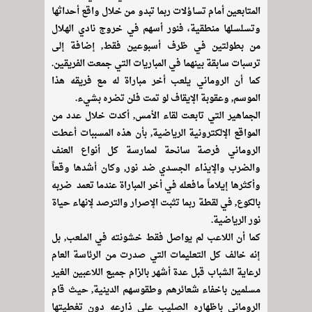
المتابعين أمام تساؤلات ربما تبدو من خلال واقع أحداثها
وتسلسلها منطقية، فنور أسهم في خروج نادي الهلال
من بطولتين في ظرف أسبوعين فقط, إضافة إلى
ترسبات سابقة بينهما في المباريات التي جمعت الفريقين.
كما أن الروماني يلعب أخر مباراة له مع فريقه هذا
الموسم, وعقوبة الإيقاف لو تمت فلن تضره بشيء.
الجماهير التي تابعت لقاء الأمس, أكدت خلال عدد من
المواقع الإلكترونية الرياضية, بأن هذه المسببات أعطت
الروماني فرصة سانحة لممارسة كل أنواع العنف
والضرب والإيذاء الجسدي ضد نور, وكان أشدها وقعاً
وأكثرها إيلاماً مافعله في أخر المباراة عندما تعمد ضربه
بالكوع, في لقطة ربما تثبت الإصرار والترصد لإنهاء حياة
نور الرياضية.
كما أن اللاعب لم يواصل فقط خشونته في الملعب, بل
إنه خالف كل التعليمات التي صدرت من الرئاسة العام
لرعاية الشباب قبل عدة أشهر بالزام جميع اللاعبين الغير
مسلمين باخفاء شعائرهم وطقوسهم الدينية, حيث قام
الروماني باظهاره الصليب على ذارعه دون تغطيتها