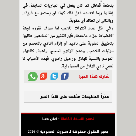
بقطعة قماش كما كان يفعل في المباريات السابقة. في
إشارة ربما لتعمده فعل ذلك كونه لن يستمر مع فريقه,
وبالتالي لن تطاله أي عقوبة.
وفي ظل عدم اكتراث اللاعب لما سوف تقرره لجنة
الانضباط جرّاء ماحدث, فإن الكثير من المتابعين طالبوا
بتطبيق العقوبة على ناديه, أو إلزام النادي بالخصم من
مرتبات اللاعب, وعدم الركون لحجج واهية, كانتهاء
الموسم بالنسبة للهلال ورحيل رادوي, فهذه الأسباب لا
تعفي نادي الهلال من المسؤولية.
شارك هذا الخبر!
عذراً التعليقات مغلقة على هذا الخبر
تصفح النسخة الكاملة
•
اعلن معنا
جميع الحقوق محفوظة لـ سبورت السعودية © 2026