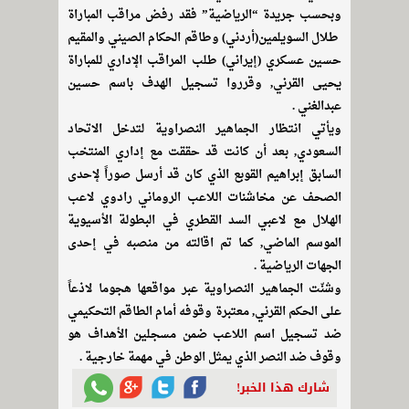
وبحسب جريدة “الرياضية” فقد رفض مراقب المباراة
طلال السويلمين(أردني) وطاقم الحكام الصيني والمقيم
حسين عسكري (إيراني) طلب المراقب الإداري للمباراة
يحيى القرني, وقرروا تسجيل الهدف باسم حسين
عبدالغني .
ويأتي انتظار الجماهير النصراوية لتدخل الاتحاد
السعودي, بعد أن كانت قد حققت مع إداري المنتخب
السابق إبراهيم القوبع الذي كان قد أرسل صوراً لإحدى
الصحف عن مخاشنات اللاعب الروماني رادوي لاعب
الهلال مع لاعبي السد القطري في البطولة الأسيوية
الموسم الماضي, كما تم اقالته من منصبه في إحدى
الجهات الرياضية .
وشنّت الجماهير النصراوية عبر مواقعها هجوما لاذعاً
على الحكم القرني, معتبرة وقوفه أمام الطاقم التحكيمي
ضد تسجيل اسم اللاعب ضمن مسجلين الأهداف هو
وقوف ضد النصر الذي يمثل الوطن في مهمة خارجية .
شارك هذا الخبر!