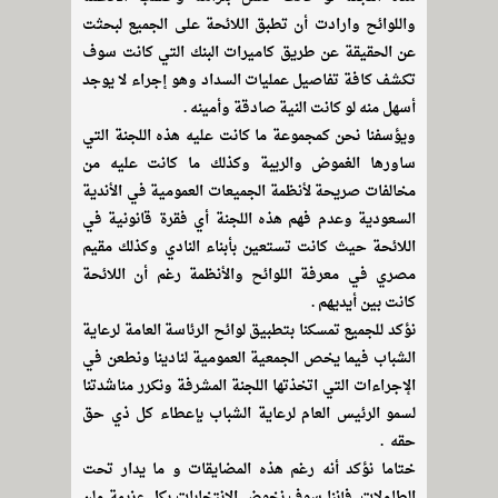
واللوائح وارادت أن تطبق اللائحة على الجميع لبحثت
عن الحقيقة عن طريق كاميرات البنك التي كانت سوف
تكشف كافة تفاصيل عمليات السداد وهو إجراء لا يوجد
أسهل منه لو كانت النية صادقة وأمينه .
ويؤسفنا نحن كمجموعة ما كانت عليه هذه اللجنة التي
ساورها الغموض والريبة وكذلك ما كانت عليه من
مخالفات صريحة لأنظمة الجميعات العمومية في الأندية
السعودية وعدم فهم هذه اللجنة أي فقرة قانونية في
اللائحة حيث كانت تستعين بأبناء النادي وكذلك مقيم
مصري في معرفة اللوائح والأنظمة رغم أن اللائحة
كانت بين أيديهم .
نؤكد للجميع تمسكنا بتطبيق لوائح الرئاسة العامة لرعاية
الشباب فيما يخص الجمعية العمومية لنادينا ونطعن في
الإجراءات التي اتخذتها اللجنة المشرفة ونكرر مناشدتنا
لسمو الرئيس العام لرعاية الشباب بإعطاء كل ذي حق
حقه .
ختاما نؤكد أنه رغم هذه المضايقات و ما يدار تحت
الطاولات فإننا سوف نخوض الانتخابات بكل عزيمة ولن