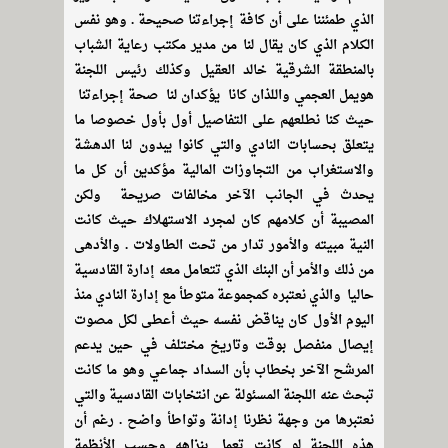
الذي طمئننا على أن كافة إجراءتنا صحيحة . وهو نفس
الكلام الذي كان يقال لنا من مدير مكتب رعاية الشباب
بالمنطقة الشرقية خالد العقيل وكذلك رئيس اللجنة
هويمل العجمي واللذان كانا يؤكدان لنا صحة إجراءتنا
حيث كنا نطلعهم على التفاصيل أول بأول خصوصا ما
يتعلق بحسابات النادي والتي كانوا يبدون لنا الدهشة
والاستغراب من التجاوزات المالية مؤكدين أن كل ما
يحدث في الجانب الآخر مخالفات صريحة ولكن
المصيبة أن كلامهم كان لمجرد الاستهلاك حيث كانت
النية مبيته والأمور تدار من تحت الطاولات . والأدهى
من ذلك والأمر أن البنك الذي تتعامل معه إدارة القادسية
حاليا والذي نعتبره كمجموعة متوطأ مع إدارة النادي منذ
اليوم الأول كان يناقض نفسه حيث أعطى لكل مصوت
إيصال منفصل بوقت وتاريخ مختلف في حين يدعم
المرشح الآخر بخطاب بأن السداد جماعي وهو ما كانت
تبحث عنه اللجنة المسئولة عن انتخابات القادسية والتي
نعتبرها من وجهة نظرنا إدانة وتواطأ واضح . رغم أن
هذه اللجنة لو كانت تعمل بنزاهه وحسب الأنظمة