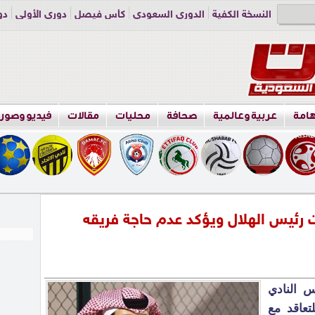
النسخة الكفية
الدوري السعودي
كأس فيصل
دوري الأولى
دو
دوري الناشئين
راسلنا
اعلن معنا
هامة
عربية وعالمية
صحافة
محليات
مقالات
فيديو وصور
 رئيس الهلال ويؤكد عدم حاجة فريقه
س النادي
تعاقد مع