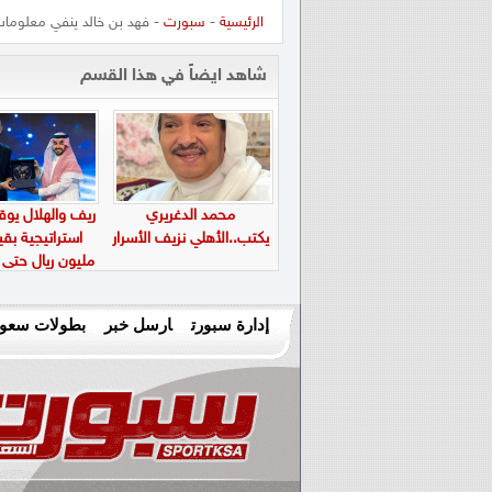
الرئيسية
-
سبورت
- فهد بن خالد ينفي معلومات 
شاهد ايضاً في هذا القسم
محمد الدغريري
ريف والهلال يوق
يكتب..الأهلي نزيف الأسرار
مليون ريال حتى عام
إدارة سبورت
ارسل خبر
بطولات سعود