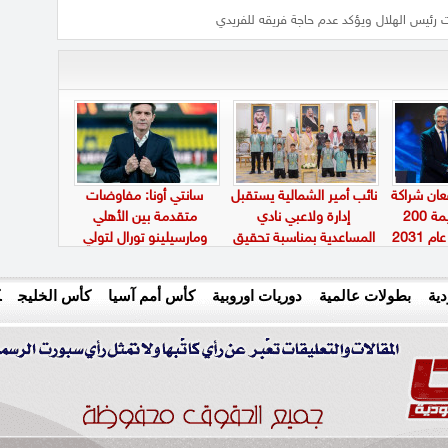
رئيس الهلال ويؤكد عدم حاجة فريقه للفريدي
عان شراكة
نائب أمير الشمالية يستقبل
سانتي أونا: مفاوضات
استراتيجية بقيمة 200
إدارة ولاعبي نادي
متقدمة بين الأهلي
 2031
المساعدية بمناسبة تحقيق
ومارسيلينو تورال لتولي
بطولتين إقليميتين
القيادة الفنية
ية
بطولات عالمية
دوريات اوروبية
كأس أمم آسيا
كأس الخليج
ك