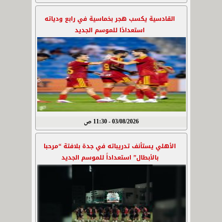
القادسية يكسب هجر بخماسية في رابع ودياته
استعدادًا للموسم الجديد
03/08/2026 - 11:30 ص
الأهلي يستأنف تدريباته في جدة بلافتة “مرحبا
بالأبطال” استعداداً للموسم الجديد