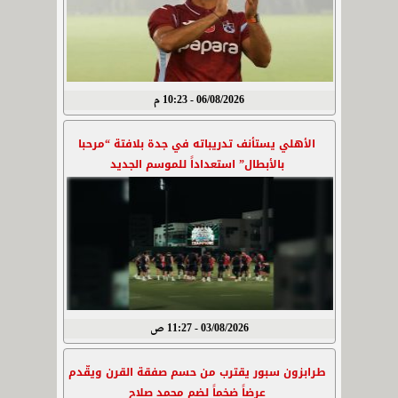
06/08/2026 - 10:23 م
الأهلي يستأنف تدريباته في جدة بلافتة “مرحبا
بالأبطال” استعداداً للموسم الجديد
03/08/2026 - 11:27 ص
طرابزون سبور يقترب من حسم صفقة القرن ويقّدم
عرضاً ضخماً لضم محمد صلاح