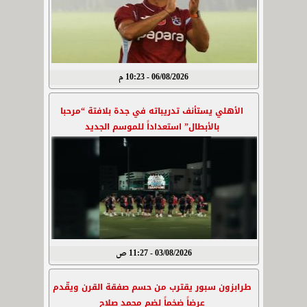
06/08/2026 - 10:23 م
الأهلي يستأنف تدريباته في جدة بلافتة “مرحبا
بالأبطال” استعداداً للموسم الجديد
03/08/2026 - 11:27 ص
طرابزون سبور يقترب من حسم صفقة القرن ويقّدم
عرضاً ضخماً لضم محمد صلاح