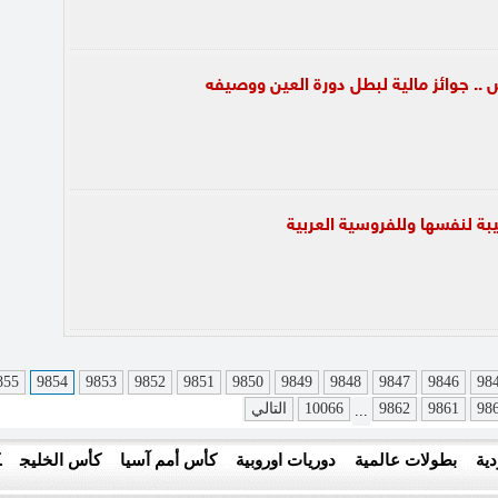
.. جوائز مالية لبطل دورة العين ووصيفه
بة لنفسها وللفروسية العربية
855
9854
9853
9852
9851
9850
9849
9848
9847
9846
98
98
9861
9862
10066
التالي
...
ية
بطولات عالمية
دوريات اوروبية
كأس أمم آسيا
كأس الخليج
ك