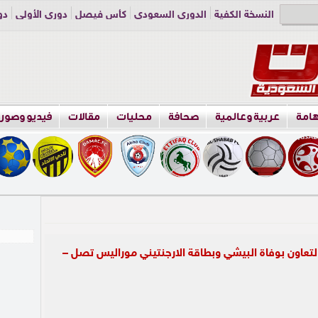
النسخة الكفية
الدوري السعودي
كأس فيصل
دوري الأولى
دو
دوري الناشئين
راسلنا
اعلن معنا
هامة
عربية وعالمية
صحافة
محليات
مقالات
فيديو وصور
التعاون بوفاة البيشي وبطاقة الارجنتيني موراليس تصل –