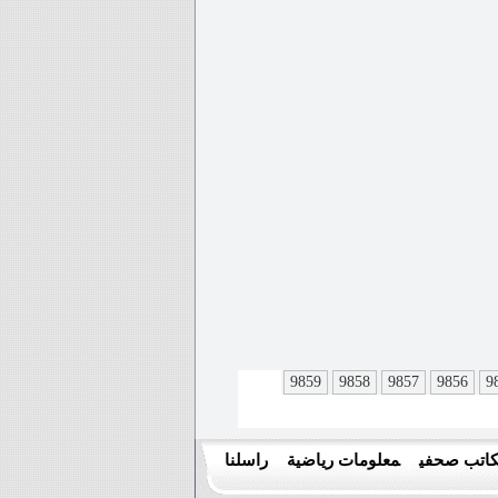
9859
9858
9857
9856
9
اتب صحفي
معلومات رياضية
راسلنا