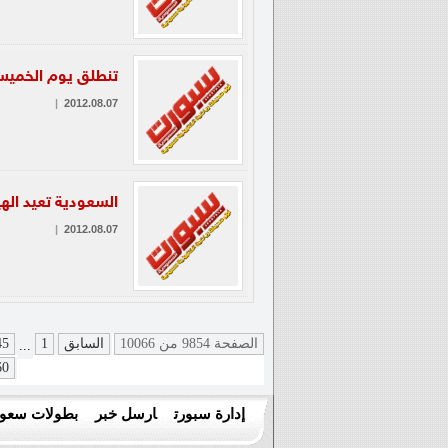
تنطلق يوم الخميس 
|
2012.08.07
السعودية تعيد الهي
|
2012.08.07
الصفحة 9854 من 10066
السابق
1
45
...
60
إدارة سبورت
ارسل خبر
بطولات سعود