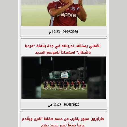
06/08/2026 - 10:23 م
الأهلي يستأنف تدريباته في جدة بلافتة “مرحبا
بالأبطال” استعداداً للموسم الجديد
03/08/2026 - 11:27 ص
طرابزون سبور يقترب من حسم صفقة القرن ويقّدم
عرضاً ضخماً لضم محمد صلاح