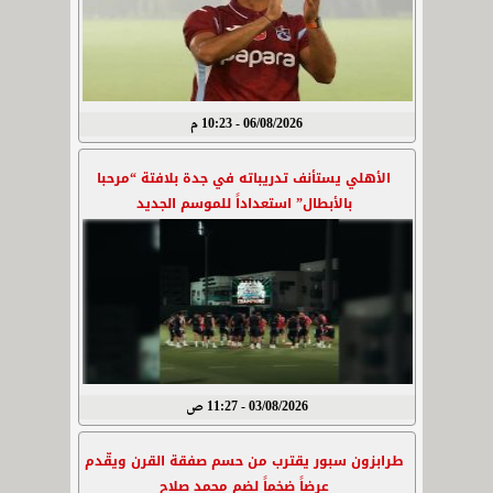
06/08/2026 - 10:23 م
الأهلي يستأنف تدريباته في جدة بلافتة “مرحبا
بالأبطال” استعداداً للموسم الجديد
03/08/2026 - 11:27 ص
طرابزون سبور يقترب من حسم صفقة القرن ويقّدم
عرضاً ضخماً لضم محمد صلاح