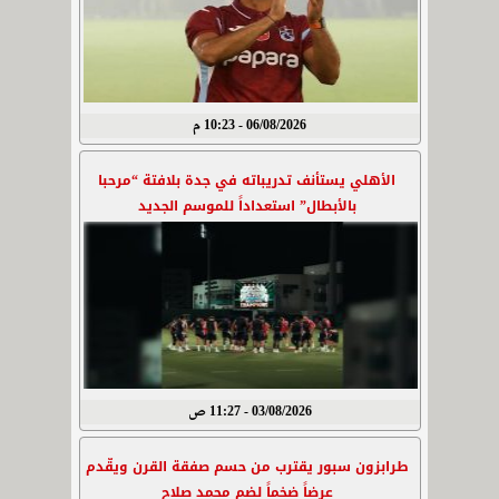
06/08/2026 - 10:23 م
الأهلي يستأنف تدريباته في جدة بلافتة “مرحبا
بالأبطال” استعداداً للموسم الجديد
03/08/2026 - 11:27 ص
طرابزون سبور يقترب من حسم صفقة القرن ويقّدم
عرضاً ضخماً لضم محمد صلاح