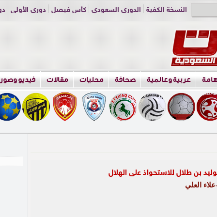
النسخة الكفية
الدوري السعودي
كأس فيصل
دوري الأولى
دو
دوري الناشئين
راسلنا
اعلن معنا
هامة
عربية وعالمية
صحافة
محليات
مقالات
فيديو وصور
ليد بن طلال للاستحواذ على الهلال
لاء العلي