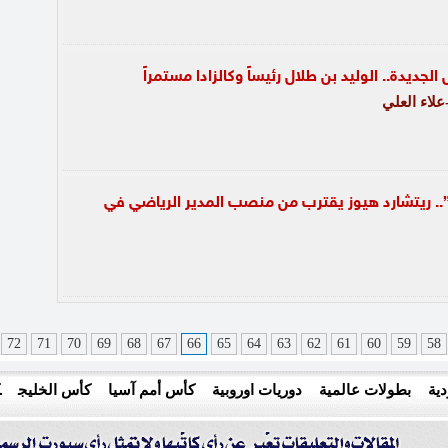
لجديدة.. الوليد بن طلال رئيساً وكالزادا مستمراً
لاء العلي
عدين”.. ريتشارد هيوز يقترب من منصب المدير الرياضي في
72
71
70
69
68
67
66
65
64
63
62
61
60
59
58
ية
بطولات عالمية
دوريات اوروبية
كأس أمم آسيا
كأس الخليج
ك