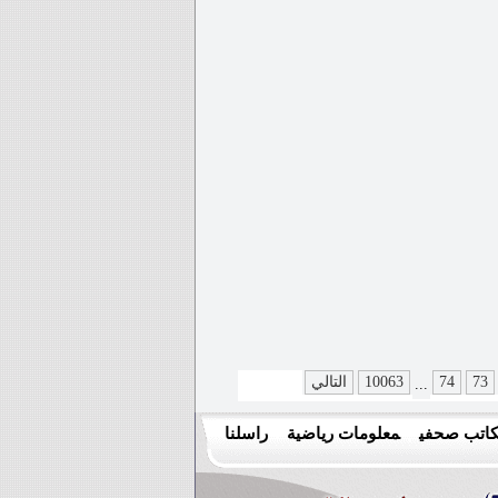
73
74
10063
التالي
...
اتب صحفي
معلومات رياضية
راسلنا