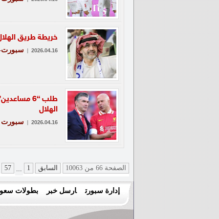
خريطة طريق الهلال ا
سبورت-ع
|
2026.04.16
طلب “6 مسا
الهلال
سبورت
|
2026.04.16
الصفحة 66 من 10063
السابق
1
57
...
إدارة سبورت
ارسل خبر
بطولات سعود