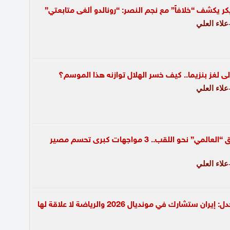
ر يكشف “خلافاً” مع نجم النصر: “رونالدو ألغى متابعتي”
لاء العلي
ى لغز بنزيما.. كيف خسر الهلال توازنه هذا الموسم؟
لاء العلي
10 أيام ترسم طريق “العالمي” نحو اللقب.. 3 مواجهات كبرى تحسم مصير
لاء العلي
إنفانتينو يحسم الجدل: إيران ستشارك في مونديال 2026 والرياضة لا علاقة لها