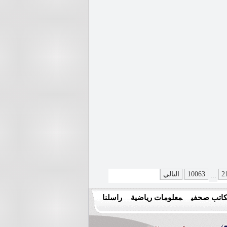
2
10063
التالي
...
اتب صحفي
معلومات رياضية
راسلنا