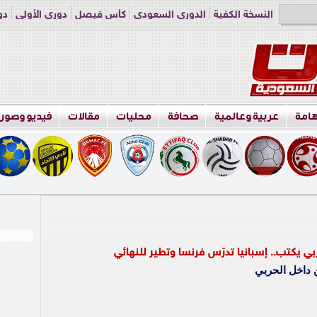
النسخة الكفية
الدوري السعودي
كأس فيصل
دوري الأولى
دو
دوري الناشئين
راسلنا
اعلن معنا
هامة
عربية وعالمية
صحافة
محليات
مقالات
فيديو وصور
ي يكتب.. إسبانيا تدرّس فرنسا وتطير للنهائي
 داخل الحربي