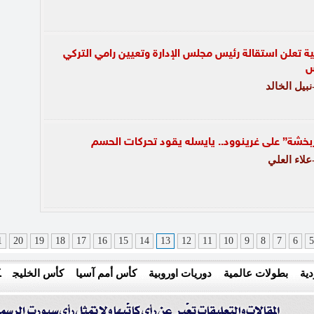
ة تعلن استقالة رئيس مجلس الإدارة وتعيين رامي التركي
لس
بيل الخالد
بخشة” على غرينوود.. يايسله يقود تحركات الحسم
لاء العلي
1
20
19
18
17
16
15
14
13
12
11
10
9
8
7
6
5
ية
بطولات عالمية
دوريات اوروبية
كأس أمم آسيا
كأس الخليج
ك