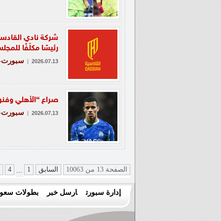
شركة نادي القادسي
رئيسًا مكلّفًا للمج
سبورت-ن
|
2026.07.13
صراع “الأهلي وفنر
سبورت-ع
|
2026.07.13
الصفحة 13 من 10063
السابق
1
4
...
إدارة سبورت
ارسل خبر
بطولات سعود