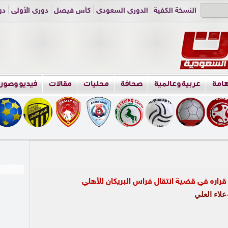
النسخة الكفية
الدوري السعودي
كأس فيصل
دوري الأولى
دو
دوري الناشئين
راسلنا
اعلن معنا
هامة
عربية وعالمية
صحافة
محليات
مقالات
فيديو وصور
 قراره في قضية انتقال فراس البريكان للأهلي
لاء العلي