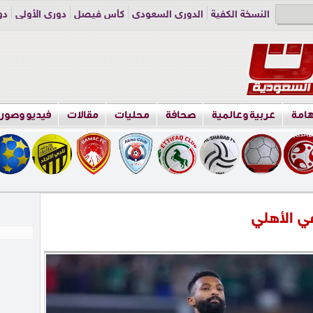
النسخة الكفية
الدوري السعودي
كأس فيصل
دوري الأولى
دو
دوري الناشئين
راسلنا
اعلن معنا
هامة
عربية وعالمية
صحافة
محليات
مقالات
فيديو وصور
في الأهلي