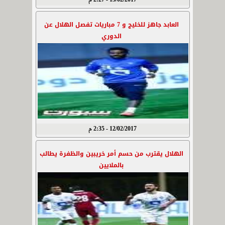
13/02/2017 - 2:27 م
العابد جاهز للخليج و 7 مباريات تفصل الهلال عن
الدوري
12/02/2017 - 2:35 م
الهلال يقترب من حسم أمر خريبين والظفرة يطالب
بالملايين