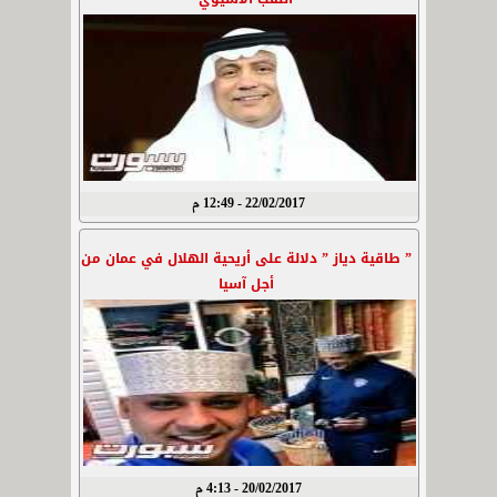
22/02/2017 - 12:49 م
” طاقية دياز ” دلالة على أريحية الهلال في عمان من
أجل آسيا
20/02/2017 - 4:13 م