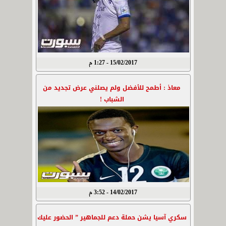
15/02/2017 - 1:27 م
معاذ : أطمح للأفضل ولم يصلني عرض تجديد من
الشباب !
14/02/2017 - 3:52 م
سكري آسيا يشن حملة دعم للجماهير ” الحضور عليك