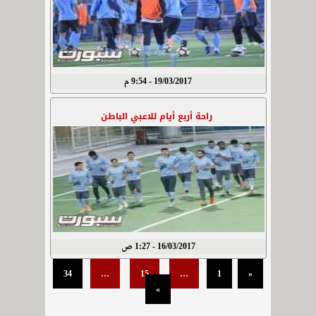
19/03/2017 - 9:54 م
راحة أربع أيام للاعبي الباطن
16/03/2017 - 1:27 ص
34
…
15
…
1
«
»