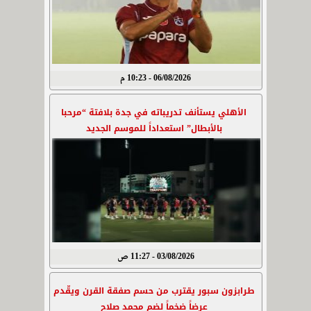
06/08/2026 - 10:23 م
الأهلي يستأنف تدريباته في جدة بلافتة “مرحبا
بالأبطال” استعداداً للموسم الجديد
03/08/2026 - 11:27 ص
طرابزون سبور يقترب من حسم صفقة القرن ويقّدم
عرضاً ضخماً لضم محمد صلاح