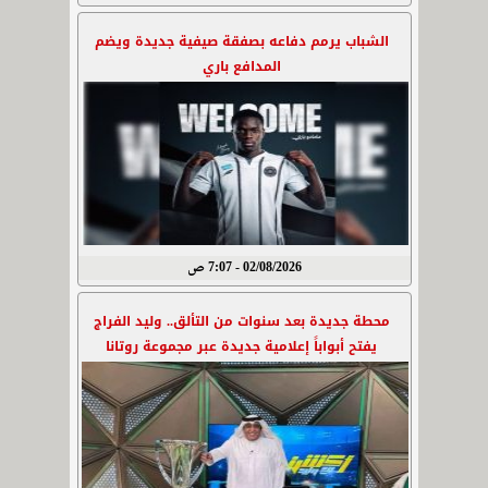
الشباب يرمم دفاعه بصفقة صيفية جديدة ويضم
المدافع باري
02/08/2026 - 7:07 ص
محطة جديدة بعد سنوات من التألق.. وليد الفراج
يفتح أبواباً إعلامية جديدة عبر مجموعة روتانا