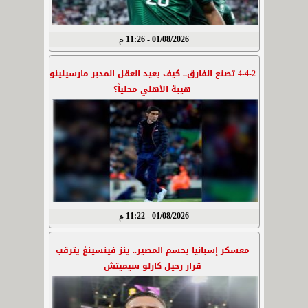
01/08/2026 - 11:26 م
4-4-2 تصنع الفارق.. كيف يعيد العقل المدبر مارسيلينو
هيبة الأهلي محلياً؟
01/08/2026 - 11:22 م
معسكر إسبانيا يحسم المصير.. ينز فينسينغ يترقب
قرار رحيل كارلو سيميتش