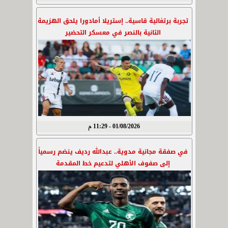
تجربة برتغالية قاسية.. إستريلا أمادورا يلحق الهزيمة
الثانية بالنصر في معسكر التحضير
01/08/2026 - 11:29 م
في صفقة مجانية مدوية.. عبدالله رديف ينضم رسمياً
إلى صفوف الأهلي لتدعيم خط المقدمة