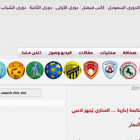
الدوري السعودي
كأس فيصل
دوري الأولى
دوري الثانية
دوري الشباب
راسلنا
اعلن معنا
صحافة
محليات
مقالات
فيديو وصور
اعلن معنا
بعة إدارية … العذاري يُجهز لاعبي
لنجار