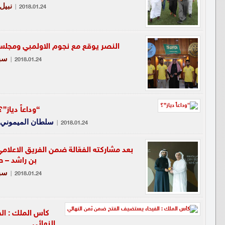
نبيل
|
2018.01.24
النصر يوقع مع نجوم الاولمبي ومجلس ا
سب
|
2018.01.24
“وداعاً دياز”؟
سلطان الميموني
|
2018.01.24
بعد مشاركته الفعّالة ضمن الفريق الاعلامي
بن راشد – 
سب
|
2018.01.24
كأس الملك : ا
النهائي