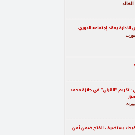
 الخالد
لادارة يعقد إجتماعه الدوري
ورت
 : تكريم “القرني” في جائزة محمد
صور
ورت
لفيحاء يستضيف الفتح ضمن ثمن