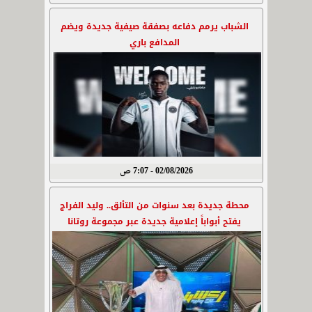
الشباب يرمم دفاعه بصفقة صيفية جديدة ويضم
المدافع باري
02/08/2026 - 7:07 ص
محطة جديدة بعد سنوات من التألق.. وليد الفراج
يفتح أبواباً إعلامية جديدة عبر مجموعة روتانا