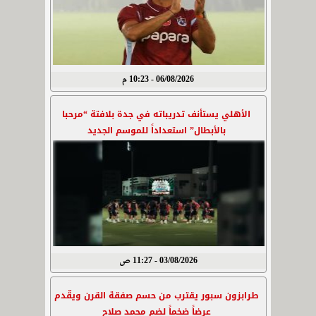
06/08/2026 - 10:23 م
الأهلي يستأنف تدريباته في جدة بلافتة “مرحبا
بالأبطال” استعداداً للموسم الجديد
03/08/2026 - 11:27 ص
طرابزون سبور يقترب من حسم صفقة القرن ويقّدم
عرضاً ضخماً لضم محمد صلاح