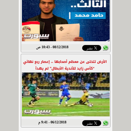
08/12/2018 - 10:43 ص
الأرض تتخلى عن معظم أصحابها ،، إعصار ربع نهائي
“كأس زايد للأندية الأبطال” لم يهدأ
06/12/2018 - 9:41 م