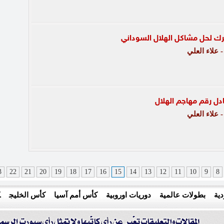
رك لحل مشاكل الهلال السوداني
علاء العلي
 رقم مهاجم الهلال
علاء العلي
3
22
21
20
19
18
17
16
15
14
13
12
11
10
9
8
ية
بطولات عالمية
دوريات اوروبية
كأس أمم آسيا
كأس الخليج
ك