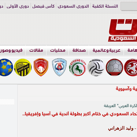
النسخة الكفية
الدوري السعودي
كأس فيصل
دوري الأولى
دو
دوري الناشئين
راسلنا
اعلن معنا
هامة
عربية وعالمية
صحافة
محليات
مقالات
فيديو وصور
كرة العربي" العريقة
اتحاد السعودي في ختام أكبر بطولة أندية في آسيا وإفريقيا..
- وليد الزهراني