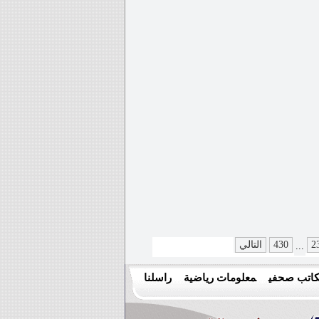
2
430
التالي
...
اتب صحفي
معلومات رياضية
راسلنا