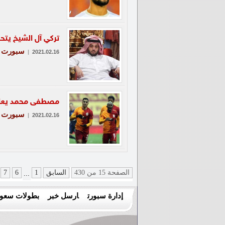
تركي آل الشيخ يتح
سبورت - 
|
2021.02.16
مصطفى محمد يعادل
سبورت - 
|
2021.02.16
الصفحة 15 من 430
السابق
1
6
7
...
إدارة سبورت
ارسل خبر
بطولات سعود